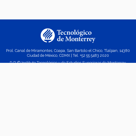
Prol. Canal de Miramontes, Coapa, San Bartolo el Chico, Tlalpan, 14380
Ciudad de México, CDMX | Tel. +52
55 5483 2020
D.R.© Instituto Tecnológico y de Estudios Superiores de Monterrey,
México.
Aviso legal
|
Políticas de privacidad
|
Aviso de privacidad
© 2023 Doctorado en Estudios Humanísticos Campus Ciudad de México