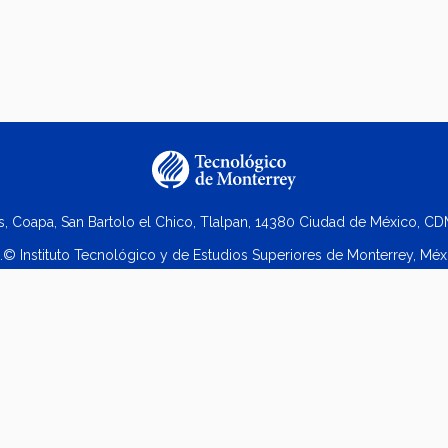
s, Coapa, San Bartolo el Chico, Tlalpan, 14380 Ciudad de México, CDM
.© Instituto Tecnológico y de Estudios Superiores de Monterrey, Méx
Aviso legal
|
Políticas de privacidad
|
Aviso de privacidad
 2023 Doctorado en Estudios Humanísticos Campus Ciudad de Méxi