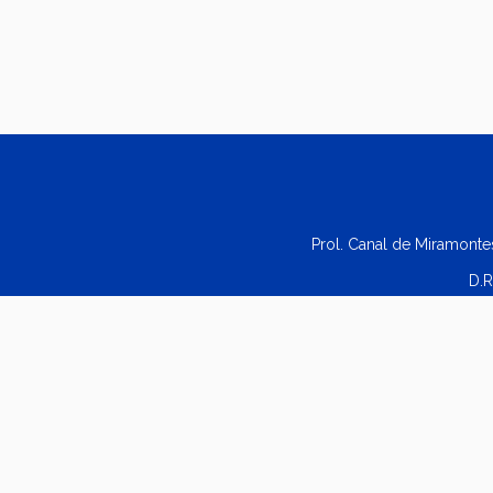
Prol. Canal de Miramonte
D.R
©