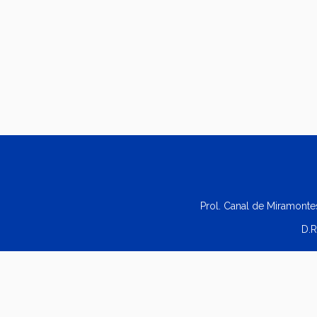
Prol. Canal de Miramonte
D.R
©