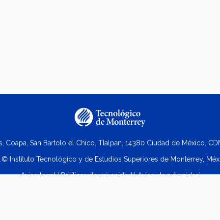
s, Coapa, San Bartolo el Chico, Tlalpan, 14380 Ciudad de México, CDM
.© Instituto Tecnológico y de Estudios Superiores de Monterrey, Méx
Aviso legal
|
Políticas de privacidad
|
Aviso de privacidad
 2023 Doctorado en Estudios Humanísticos Campus Ciudad de Méxi