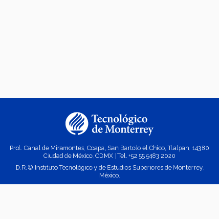
Prol. Canal de Miramontes, Coapa, San Bartolo el Chico, Tlalpan, 14380
Ciudad de México, CDMX | Tel. +52
55 5483 2020
D.R.© Instituto Tecnológico y de Estudios Superiores de Monterrey,
México.
Aviso legal
|
Políticas de privacidad
|
Aviso de privacidad
© 2023 Doctorado en Estudios Humanísticos Campus Ciudad de México