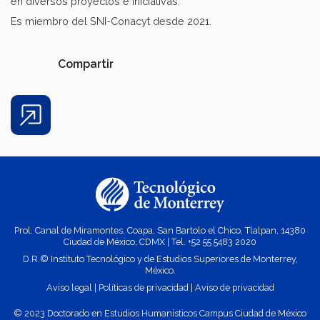
en diversos proyectos e iniciativas.
Es miembro del SNI-Conacyt desde 2021.
Compartir
Share
Prol. Canal de Miramontes, Coapa, San Bartolo el Chico, Tlalpan, 14380
Ciudad de México, CDMX | Tel. +52
55 5483 2020
D.R.© Instituto Tecnológico y de Estudios Superiores de Monterrey,
México.
Aviso legal
|
Políticas de privacidad
|
Aviso de privacidad
© 2023 Doctorado en Estudios Humanísticos Campus Ciudad de México