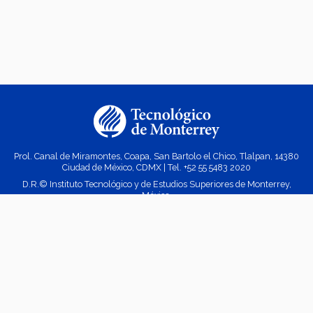
Prol. Canal de Miramontes, Coapa, San Bartolo el Chico, Tlalpan, 14380
Ciudad de México, CDMX | Tel. +52
55 5483 2020
D.R.© Instituto Tecnológico y de Estudios Superiores de Monterrey,
México.
Aviso legal
|
Políticas de privacidad
|
Aviso de privacidad
© 2023 Doctorado en Estudios Humanísticos Campus Ciudad de México